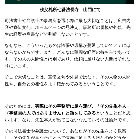
秩父札所七番法長寺 山門にて
司法書士や弁護士の事務所を選ぶ際に
最も大切なことは、
広告内
容や宣伝文句、ホームページの見映え、事務所の規模や外観、先
生の経歴や肩書
などで判断しないことです。
なぜなら、こ
ういったものは誇張や虚構が蔓延していてアテには
ならないからです。また、どんなに華麗な経歴の持ち主であって
も、その人の人間性とは別であり、信頼に足りない人間はそれな
りにいます。
そこで大切なことは、宣伝文句や外見ではなく、その人物の人間
性や、自分との相性をよく確かめてみるということです。
そのためには、
実際にその事務所に足を運び、「その先生本人」
（事務員の人ではありません）と話をしてみる
ということだと思
います。なお、先生本人が出てこないなんていうのは論外です。
その司法書士や弁護士について、あなたがその先生をよく観察
し、その先生があなたにとって信頼に足りる人物なのかどうか、