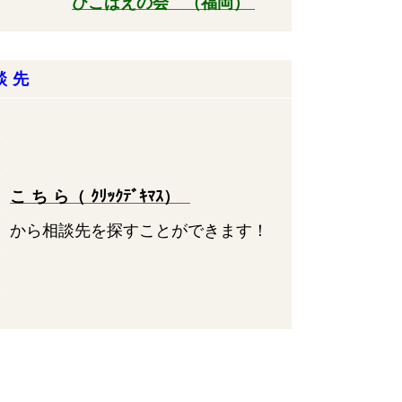
ひこばえの会 （福岡）
談 先
こ ち ら（
ｸﾘｯｸﾃﾞｷﾏｽ）
から相談先を探すことができます！