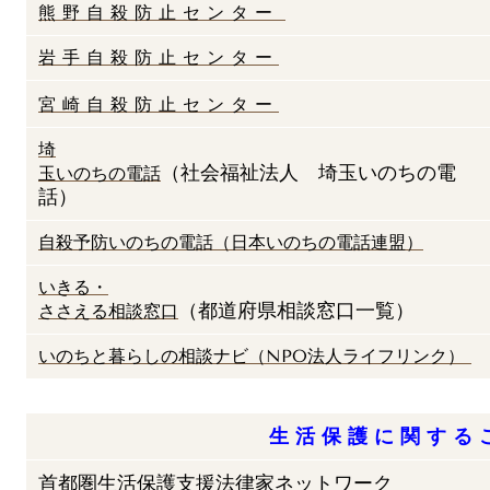
熊 野 自 殺 防 止 セ ン タ ー
岩 手 自 殺 防 止 セ ン タ ー
宮 崎 自 殺 防 止 セ ン タ ー
埼
（社会福祉法人 埼玉いのちの電
玉
いのちの電
話
話）
自殺予防いのちの電話（日本いのちの電話連盟）
いきる・
（都道府県相談窓口一覧）
ささえ
る
相談窓
口
いのちと暮らしの相談ナビ（NPO法人ライフリンク）
生 活 保 護 に 関 す る 
首都圏生活保護支援法律家ネットワーク