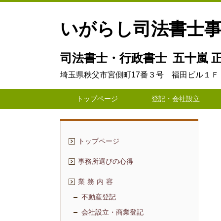
いがらし司法書士
司法書士・行政書士 五十嵐 正
埼玉県秩父市宮側町17番３号 福田ビル１Ｆ
トップページ
登記・会社設立
トップページ
事務所選びの心得
業 務 内 容
不動産登記
会社設立・商業登記