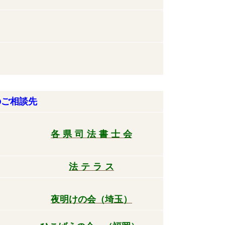
のご相談先
各 県 司 法 書 士 会
法
テ ラ
ス
夜明けの会（埼玉）