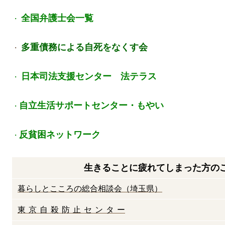
全国弁護士会一覧
・
多重債務による自死をなくす会
・
日本司法支援センター 法テラス
・
自立生活サポートセンター・もやい
・
反貧困ネットワーク
・
生きることに疲れてしまった方のご相
暮らしとこころの総合相談会（埼玉県）
東 京 自 殺 防 止 セ ン タ ー