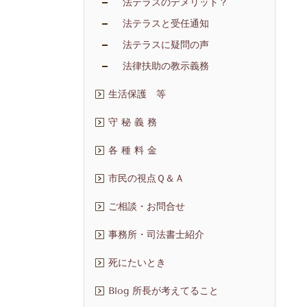
法テラスのデメリット？
法テラスと受任通知
法テラスに疑問の声
法律扶助の教示義務
生活保護 等
守 秘 義 務
各 種 料 金
市民の視点Ｑ＆Ａ
ご相談・お問合せ
事務所・司法書士紹介
死にたいとき
Blog 所長が考えてること