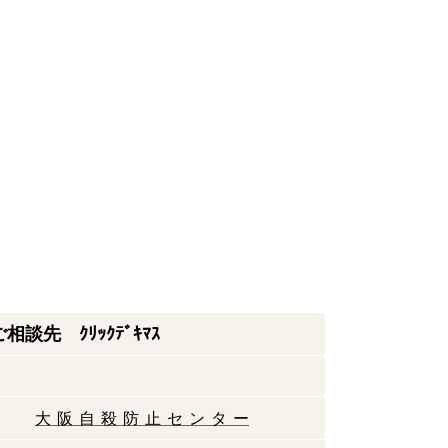
談先 ｸﾘｯｸﾃﾞｷﾏｽ
大 阪 自 殺 防 止 セ ン タ ー