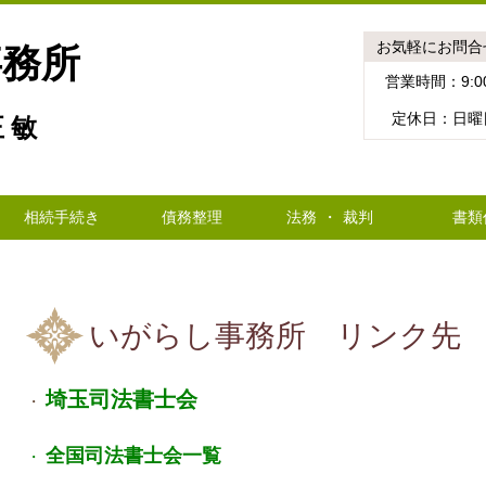
お気軽にお問合
事務所
営業時間：9:00
定休日：日曜
 敏
相続手続き
債務整理
法務 ・ 裁判
書類
いがらし事務所 リンク先
埼玉司法書士会
・
全国司法書士会一覧
・