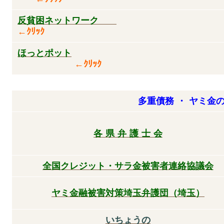
反貧困ネットワーク
←ｸﾘｯｸ
ほっとポット
←ｸﾘｯｸ
多重債務 ・ ヤミ金
各 県 弁 護 士 会
全国クレジット・サラ金被害者連絡協議会
ヤミ金融被害対策埼玉弁護団（埼玉）
いちょ
うの