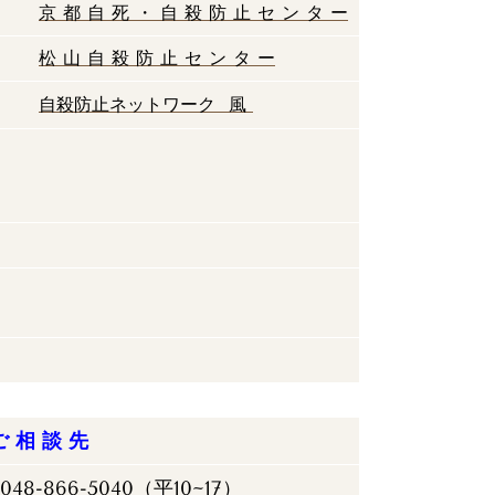
京 都 自 死 ・ 自 殺 防 止 セ ン タ ー
松 山 自 殺 防 止 セ ン タ ー
自殺防止ネットワーク 風
ご 相 談 先
048-866-5040（平10~17）