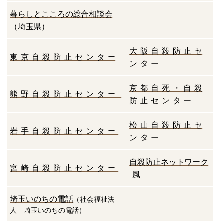
暮らしとこころの総合相談会
（埼玉県）
大 阪 自 殺 防 止 セ
東 京 自 殺 防 止 セ ン タ ー
ン タ ー
京 都 自 死 ・ 自 殺
熊 野 自 殺 防 止 セ ン タ ー
防 止 セ ン タ ー
松 山 自 殺 防 止 セ
岩 手 自 殺 防 止 セ ン タ ー
ン タ ー
自殺防止ネットワーク
宮 崎 自 殺 防 止 セ ン タ ー
風
埼
玉
いのちの電
話
（社会福祉法
人 埼玉いのちの電話）