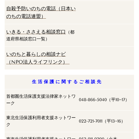
自殺予防いのちの電話（日本い
のちの電話連盟）
いきる・
ささえ
る
相談窓
口
（都
道府県相談窓口一覧）
いのちと暮らしの相談ナビ
（NPO法人ライフリンク）
生 活 保 護 に 関 す る ご 相 談 先
首都圏生活保護支援法律家ネットワ
048-866-5040（平10~17）
ーク
東北生活保護利用者支援ネットワー
022-721-7011（平13~16）
ク