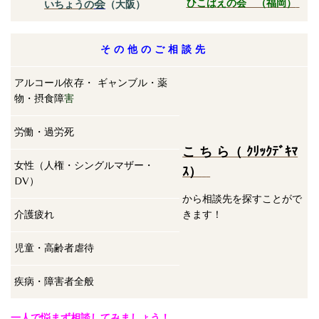
会
ひこばえの会 （福岡）
いちょ
うの
（大阪）
そ の 他 の ご 相 談 先
アルコール依存・ ギャンブル・薬
物・摂食障
害
労働・過労死
こ ち ら（
ｸﾘｯｸﾃﾞｷﾏ
女性（人権・シングルマザー・
ｽ）
DV）
から相談先を探すことがで
介護疲れ
きます！
児童・高齢者虐待
疾病・障害者全般
一人で悩まず相談してみましょう！