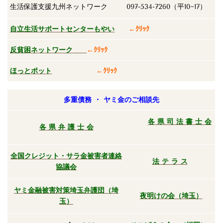
生活保護支援九州ネットワーク
097-534-7260（平10~17）
自立生活サポートセンターもやい
←ｸﾘｯｸ
反貧困ネットワーク
←ｸﾘｯｸ
ほっとポット
←ｸﾘｯｸ
多重債務 ・ ヤミ金のご相談先
各 県 司 法 書 士 会
各 県 弁 護 士 会
全国クレジット・サラ金被害者連絡
法
テ ラ
ス
協議会
ヤミ金融被害対策埼玉弁護団（埼
夜明けの会（埼玉）
玉）