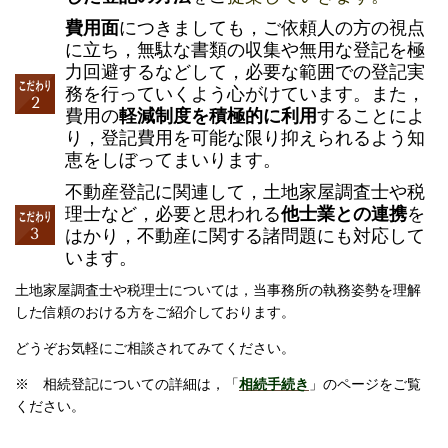
費用面
につきましても，ご依頼人の方の視点
に立ち，無駄な書類の収集や無用な登記を極
力回避するなどして，必要な範囲での登記実
務を行っていくよう心がけています。また，
費用の
軽減制度を積極的に利用
することによ
り，登記費用を可能な限り抑えられるよう知
恵をしぼってまいります。
不動産登記に関連して，土地家屋調査士や税
理士など，必要と思われる
他士業との連携
を
はかり，不動産に関する諸問題にも対応して
います。
土地家屋調査士や税理士については，当事務所の執務姿勢を理解
した信頼のおける方をご紹介しております。
どうぞお気軽にご相談されてみてください。
※ 相続登記についての詳細は，「
相続手続き
」のページをご覧
ください。