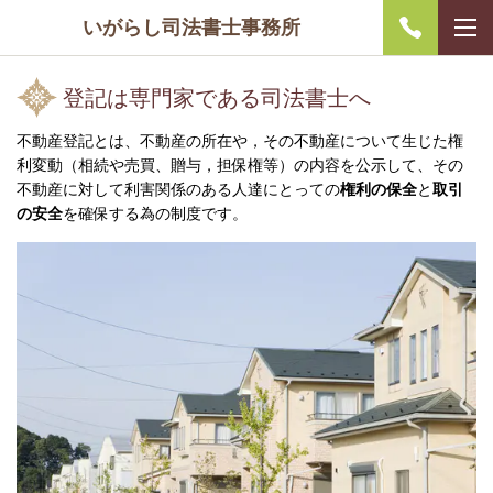
いがらし司法書士事務所
登記は専門家である司法書士へ
不動産登記とは、不動産の所在や，その不動産について生じた権
利変動（相続や売買、贈与，担保権等）の内容を公示して、その
不動産に対して利害関係のある人達にとっての
権利の保全
と
取引
の安全
を確保する為の制度です。