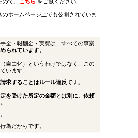
たので、
こちら
をご覧ください。
ス
のホームページ上でも公開されていま
着手金・報酬金・実費は、すべての事案
定められています
。
ー（自由化）というわけではなく、この
っています。
に請求することは
ルール違反
です。
決定を受けた所定の金額とは別に、
依頼
す。
す。
な行為だからです。