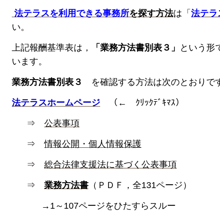
法テラスを利用できる事務所
を探す方法
は「
法テラ
い。
上記報酬基準表は，
「業務方法書別表３」
という形
います。
業務方法書別表３
を確認する方法は次のとおりで
法テラスホームページ
（← ｸﾘｯｸﾃﾞｷﾏｽ）
⇒
公表事項
⇒
情報公開・個人情報保護
⇒
総合法律支援法に基づく公表事項
⇒
業務方法書
（ＰＤＦ，全131ページ）
→1～107ページをひたすらスルー