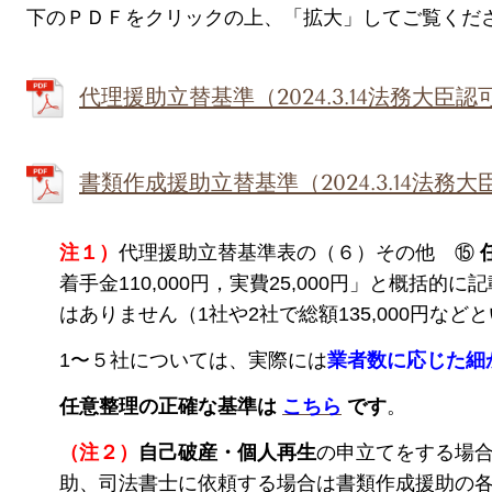
下のＰＤＦをクリックの上、「拡大」してご覧くだ
代理援助立替基準（2024.3.14法務大臣認
書類作成援助立替基準（2024.3.14法務
注１）
代理援助立替基準表の（６）その他 ⑮
着手金110,000円，実費25,000円」と概括
はありません（1社や2社で総額135,000円な
1〜５社については、実際には
業者数に応じた細
任意整理の正確な基準は
こちら
です
。
（注２）
自己破産・個人再生
の申立てをする場
助、司法書士に依頼する場合は書類作成援助の