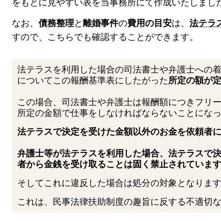
をもとに見やすい表を当事務所にて作成いたしまし
なお、
債務整理
と
離婚事件
の
費用の目安
は、
法テラ
すので、こちらでも確認することができます。
法テラスを利用した場合の司法書士や弁護士への
についてこの報酬基準表にしたがった
所定の額が
この場合、司法書士や弁護士は報酬額につきフリ
所定の金額で仕事をしなければならないことにな
法テラスで決定を受けた金額以外のお金を依頼者
弁護士等が法テラスを利用した場合、法テラスで
者から金銭を受け取ることは固く禁止されていま
そしてこれに違反した場合は処分の対象となりま
これは、民事法律扶助制度の趣旨に反する不適切