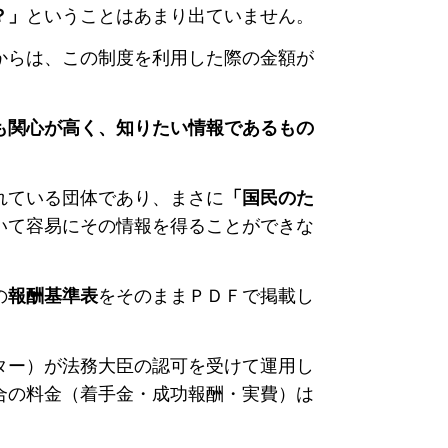
？」
ということはあまり出ていません。
からは、この制度を利用した際の
金額が
も関心が高く、知りたい情報であるもの
れている団体であり、まさに
「国民のた
いて容易にその情報を得ることができな
の
報酬基準表
をそのままＰＤＦで掲載し
ター）が法務大臣の認可を受けて運用し
合の料金（着手金・成功報酬・実費）は