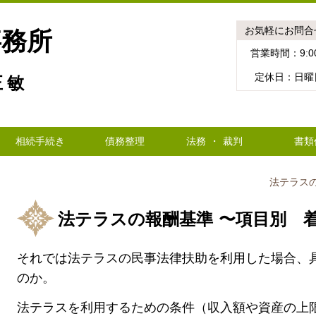
お気軽にお問合
事務所
営業時間：9:00
定休日：日曜
 敏
相続手続き
債務整理
法務 ・ 裁判
書類
法テラス
法テラスの報酬基準 〜項目別 
それでは法テラスの民事法律扶助を利用した場合、
のか。
法テラスを利用するための条件（収入額や資産の上