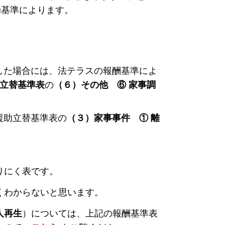
助基準によります。
した場合には、法テラスの報酬基準によ
立替基準表
の
（６）その他 ⑥ 家事調
。
援助立替基準表の
（３）家事事件 ① 離
りにく表です。
くわからないと思います。
人再生
）については、上記の報酬基準表