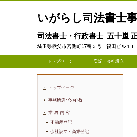
いがらし司法書士
司法書士・行政書士 五十嵐 正
埼玉県秩父市宮側町17番３号 福田ビル１Ｆ
トップページ
登記・会社設立
トップページ
事務所選びの心得
業 務 内 容
不動産登記
会社設立・商業登記