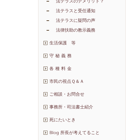
法テラスのデメリット？
法テラスと受任通知
法テラスに疑問の声
法律扶助の教示義務
生活保護 等
守 秘 義 務
各 種 料 金
市民の視点Ｑ＆Ａ
ご相談・お問合せ
事務所・司法書士紹介
死にたいとき
Blog 所長が考えてること